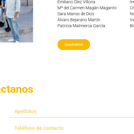
Emiliano Díez Villoria
Ir
Mª del Carmen Magán Maganto
Cr
Sara Manso de Dios
No
Álvaro Bejarano Martín
Vi
Patricia Malmierca García
Bl
Conócenos
áctanos