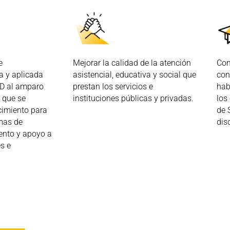
Con
e
Mejorar la calidad de la atención
con
a y aplicada
asistencial, educativa y social que
hab
+D al amparo
prestan los servicios e
los
 que se
instituciones públicas y privadas.
de 
cimiento para
dis
rmas de
ento y apoyo a
es e